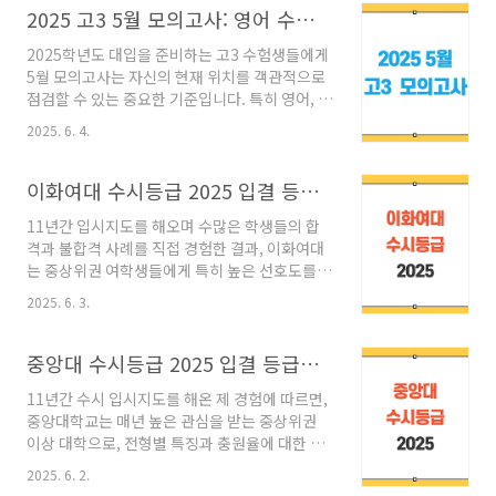
었습니다. 본 글에서는 2025년 3월 고2 모의고
2025 고3 5월 모의고사: 영어 수학 국어 문제 정답 등급컷 듣기파일
사의 국어, 수학, 영어 문제 및 정답과 함께, 영어
2025학년도 대입을 준비하는 고3 수험생들에게
듣기 파일과 듣기 대본까지 모두 정리하여 제공
5월 모의고사는 자신의 현재 위치를 객관적으로
합니다. 실전 감각을 높이고, 과목별 학습 전략을
점검할 수 있는 중요한 기준입니다. 특히 영어, 수
세우려는 학생들에게 실질적인 자료가 될 것입니
학, 국어 세 과목은 수능과 가장 유사한 구조로 출
다. 목차 2025 3월 고2 모의고사 문제2025년 3
2025. 6. 4.
제되어 실전 대비와 취약 영역 분석에 큰 도움이
월 고2 모의고사는 고등학교 2학년으로서 처음
됩니다. 이번 글에서는 2025년 5월 고3 모의고
치르는 전국단위 평가로, 과목별로 수험생들의
사의 영어, 수학, 국어 영역별 정답과 출제 경향을
이화여대 수시등급 2025 입결 등급컷 의대 약대 간호학과 (ft. 11년 지도)
체감 난이도에 뚜렷한 차이를 보였습..
정리하여, 수험생 여러분이 향후 학습 전략을 세
11년간 입시지도를 해오며 수많은 학생들의 합
우는 데 실질적인 도움이 되도록 구성하였습니
격과 불합격 사례를 직접 경험한 결과, 이화여대
다.목차2025 5월 고3 모의고사 문제2025년 5월
는 중상위권 여학생들에게 특히 높은 선호도를
고3 모의고사는 실제 수능과 동일한 방식으로 진
보이는 대학입니다. 특히 의대, 약대, 간호학과는
행되어 수험생들에게 시간 관리와 집중력을 점검
2025. 6. 3.
매년 상위권 수험생들의 경쟁이 치열하게 펼쳐지
할 기회를 제공했습니다. 국어 영역은 오전 8시
는 대표 학과로, 전형별 등급컷과 충원율을 정확
40분에 시작해 10시까지 진행되며 총 45문항이
히 분석해 전략적으로 접근하는 것이 매우 중요
중앙대 수시등급 2025 입결 등급컷: 의대 약대 간호학과 (ft. 노하우)
출제되었습니다. 이어지는 수학 영..
합니다. 이번 글에서는 2025학년도 이화여자대
11년간 수시 입시지도를 해온 제 경험에 따르면,
학교 수시 입결을 전형별로 정리하고, 최종 등록
중앙대학교는 매년 높은 관심을 받는 중상위권
자의 등급 분포를 바탕으로 실질적인 지원 전략
이상 대학으로, 전형별 특징과 충원율에 대한 깊
을 안내드립니다.목차이화여대 수시등급
은 분석이 필요합니다. 특히 2025학년도에는 모
20252025 이화여대 수시 주요 학과별 등급
2025. 6. 2.
집인원 변화와 지원 양상에 따라 수시 등급컷에
(50% cut 기준)전형학과50% 등급70% 등급미