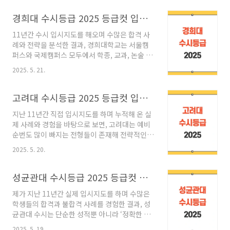
도 미묘한 변화가 나타났습니다. 이번 글에서는
래인재전형의예과1.081.09미래인재전형약학전
중앙대의 학생부교과, 종합 탐구형과 융합형 등
경희대 수시등급 2025 등급컷 입결 논술 네오르네상스 (ft. 11년 경험)
공1.391.49교과전형초등교육과1.261.28교과전
주요 전형별 등급과 입결을 정리하고, 지원 전략
형화공신소재공학과1..
11년간 수시 입시지도를 해오며 수많은 합격 사
에 실질적인 도움을 드리겠습니다.목차중앙대 수
례와 전략을 분석한 결과, 경희대학교는 서울캠
시등급 2025학과전형50% 컷70% 컷특이사항
퍼스와 국제캠퍼스 모두에서 학종, 교과, 논술 등
의학부융합형인재1.101.24수시 전체 전형 중 최
다양한 전형을 운영하고 있으며, 전형별 특징과
상위 등급약학부지역균형1.181.27교과 중심 전
2025. 5. 21.
반영 요소에 따라 지원 전략이 크게 달라질 수 있
형에서도 강세소프트웨어학부탐구형인재
습니다. 이번 글에서는 2025학년도 경희대 수시
2.052.50정보통신계열 평균적으로 우수에너지
모집의 전형별 입결과 등급컷을 기반으로, 실질
고려대 수시등급 2025 등급컷 입결 최저 의대 간호학과 (ft. 11년 노하우)
시스템공학부탐구형인재4.455.61지원자 스펙
적인 지원 전략을 제시하고자 합니다. 마무리 조
다양, 충원 많음국제물..
지난 11년간 직접 입시지도를 하며 누적해 온 실
언까지 읽어보시면 수시지원에 더욱 도움이 되실
제 사례와 경험을 바탕으로 보면, 고려대는 예비
것입니다.전형명특징의예과 평균등급수능최저
순번도 많이 빠지는 전형들이 존재해 전략적인
지원 전략학생부교과(지역균형)내신 100%, 학
지원이 특히 중요한 대학입니다. 특히 학생부종
교장 추천 필요1.00적용내신 최상위권 학생에게
2025. 5. 20.
합전형인 학업우수형, 계열적합형, 학교 추천 전
유리학생부종합(네오르네상스)서류 및 면접, 전
형은 단순한 내신 성적 이상의 준비가 필요하며,
공적합성 중요1.08미적용학업역량, 활동 이력 강
수능 최저학력기준과 면접, 서류 완성도까지 종
성균관대 수시등급 2025 등급컷 입결 의대 약대 (ft. 실제 11년 입시지도)
조 필요논술우수자전형논술 100%, 수능최저 충
합적으로 고려되는 정성적 평가 중심 전형입니
족 필수실질경쟁률..
제가 지난 11년간 실제 입시지도를 하며 수많은
다. 이번 글에서는 2025학년도 고려대학교 수시
학생들의 합격과 불합격 사례를 경험한 결과, 성
전형별 등급컷과 입결을 분석하여, 수험생 여러
균관대 수시는 단순한 성적뿐 아니라 ‘정확한 전
분이 보다 구체적이고 실질적인 지원 전략을 세
략’이 가장 중요했습니다. 성균관대는 국내 최상
우실 수 있도록 돕고자 합니다.함께보면 좋은 대
2025. 5. 19.