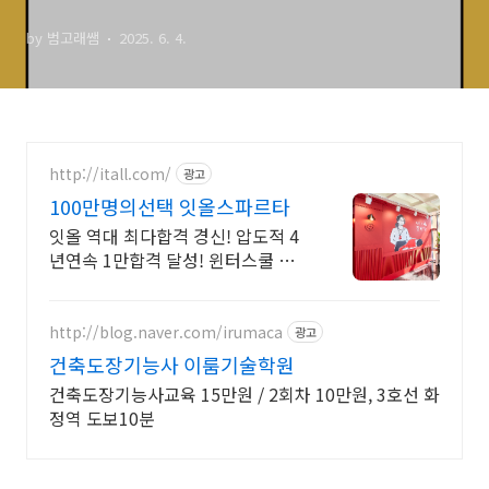
듣기파일
by 범고래쌤
2025. 6. 4.
http://itall.com/
광고
100만명의선택 잇올스파르타
잇올 역대 최다합격 경신! 압도적 4
년연속 1만합격 달성! 윈터스쿨 선
착순 모집! 메디컬 명문대 31% 합
격! 최근 4년 합격자 46,000! 관리
형 14년 노하우
http://blog.naver.com/irumaca
광고
건축도장기능사 이룸기술학원
건축도장기능사교육 15만원 / 2회차 10만원, 3호선 화
정역 도보10분