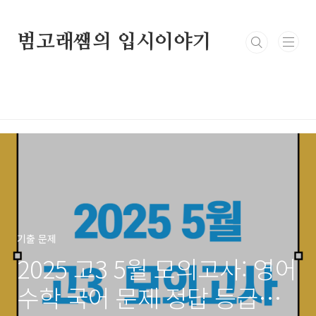
본문 바로가기
범고래쌤의 입시이야기
기출 문제
2025 고3 5월 모의고사: 영어
수학 국어 문제 정답 등급컷