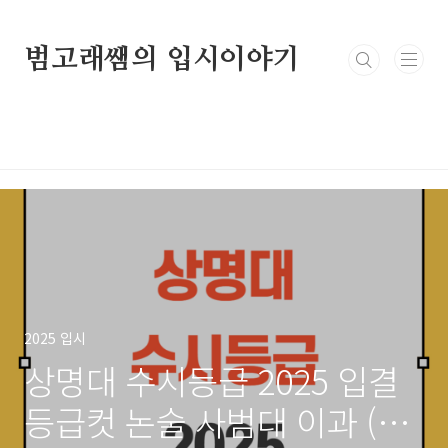
본문 바로가기
범고래쌤의 입시이야기
2025 입시
상명대 수시등급 2025 입결
등급컷 논술 사범대 이과 (by