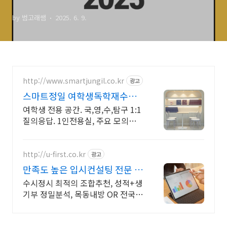
11년 꿀팁)
by 범고래쌤
2025. 6. 9.
http://www.smartjungil.co.kr
광고
스마트정일 여학생독학재수학
원
여학생 전용 공간. 국,영,수,탐구 1:1
질의응답. 1인전용실, 주요 모의고
사
http://u-first.co.kr
광고
만족도 높은 입시컨설팅 전문 명
문대 입학사정관 입시전문가
수시정시 최적의 조합추천, 성적+생
기부 정밀분석, 목동내방 OR 전국온
라인 가능