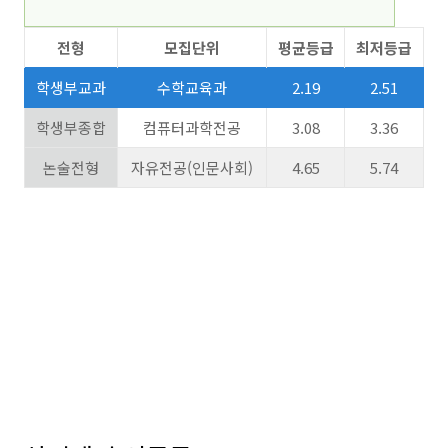
전형
모집단위
평균등급
최저등급
학생부교과
수학교육과
2.19
2.51
학생부종합
컴퓨터과학전공
3.08
3.36
논술전형
자유전공(인문사회)
4.65
5.74