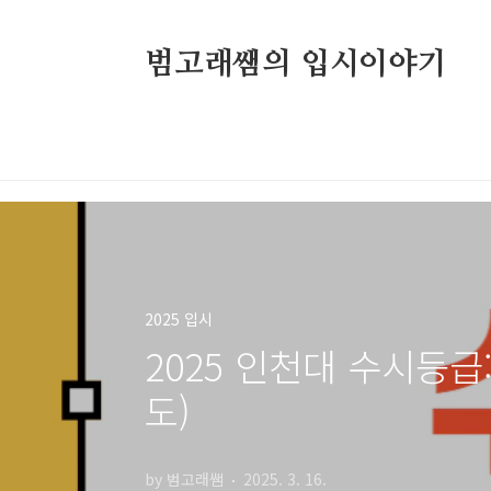
본문 바로가기
범고래쌤의 입시이야기
2025 입시
2025 인천대 수시등급:
도)
by 범고래쌤
2025. 3. 16.