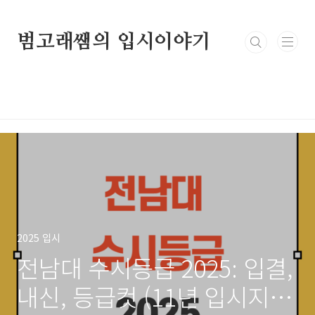
본문 바로가기
범고래쌤의 입시이야기
2025 입시
전남대 수시등급 2025: 입결,
내신, 등급컷 (11년 입시지