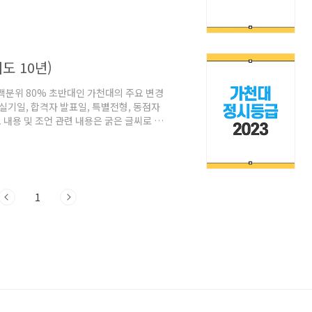
 각 대학명을 누르시면 해당 페이지로 이동합
급 알아보기 경기대 공주대 동아대 부경대
 1. 부경대 정시등급 1.1 부경대 정시등
도 10년)
백분위 80% 초반대인 가천대의 주요 변경
 실기일, 합격자 발표일, 특별전형, 동점자
내용 및 조언 관련 내용은 굵은 글씨로 해
집전형 및 주요 변경사항 2024 2024학년
예술학과(연출), 미술디자인학부, 체육학부
제외한 모든 학과에서 수능 100%로 학생을
혀 반영되지 않습니다. 가산점 관련 항목은
1