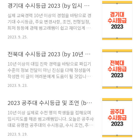
천대 부경대 대학별 수시등급 알아보기 경기대
경기대 수시등급 2023 (by 입시 지도 10년 경력)
공주대 동아대 부경대 부산대 한양대 에리카 영
실제 교육경력 10년 이상의 경험을 바탕으로 경
남대 인천대 전북대 충남대 전남대 전형요약
기대 수시등급, 주요 변경사항, 조언, 전형일정,
2024 전남대 교과전형 중 일반전형과 지역인재
최저 등등에 관해 범고래쌤이 쉽고 재미있게 풀
전형은 수능 최저가 모두 적용됩니다. 하지만 전
어드리겠습니다. 중요한 내용은 굵은 글씨로 강
남대 종합전형의 경우는 메디컬 계열인 수의과학
2023. 9. 25.
조를 해 두었습니다. ​ 목차 ​ 아래 대학들의 정시등
대학, 약학대학, 의과대학, 치의학전문대학원만
급 및 수시등급에 대해서도 확인해 보시면 대학
수능 최저가 적용되며 나머지 모든 학과는 수능
합격을 위한 다양한 정보들을 더 많이 쌓으실 수
전북대 수시등급 2023 (by 10년 대입 지도)
최저가 없습니다. 자세한 전남대 최저의 내용은
있습니다. 각 대학명을 누르시면 해당 페이지로
아래의 전남대..
10년 이상의 대입 진학 경력을 바탕으로 짜깁기
이동하게 됩니다. 대학별 정시등급 알아보기 가
수준의 정보 전달이 아닌 진심을 다해 정성들여
천대 대학별 수시등급 알아보기 경기대 공주대
작성한 이 글이 여러분에게 도움이 될 것입니다.
동아대 부경대 부산대 한양대 에리카 영남대 인
중요 내용은 굵은 글씨로 해 두었으며, 아래 전북
천대 전남대 전북대 충남대 ​1. 경기대 수시등급
2023. 9. 23.
대 수시에 관한 내용들을 끝까지 확인하신다면
1.1경기대 수시모집 전형요약 2024 경기대 수시
합격에 더욱 가까이 가실 것이라 생각합니다. 이
에서 교과 전형의 경우 교과성적우수자전형과 학
제부터 2023학년도에 신입생이 된 학생들을 기
2023 공주대 수시등급 및 조언 (by 실제 입시전문가)
교장추천전형 크게 두 가지로 구분할 수 있습니
준으로 한 전북대 수시등급과 2024학년도 신입
다. 이..
10년 이상 실제로 수천 명의 학생들을 접해오며
생이 될 학생들을 기준으로 한 전북대 최저, 주요
입시지도를 해온 범고래쌤입니다.​ 오늘은 공주사
변경사항, 면접일 등등 주요 내용에 대해 알아보
대로 유명한 공주대의 수시등급, 수시 조언, 주요
겠습니다. 목차 ​ 1. 전북대 전형요약 2024 및 수
변경사항, 수능최저, 등록금 등등을 쉽고 재미있
시 지원 가능 횟수 전북대의 수시는 크게 학생부
2023. 9. 19.
게 알려 드리겠습니다. 여느 때와 마찬가지로 오
교과전형, 학생부 종합전형, 예체능 및 실기 전형