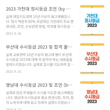
늘도 중요한 내용은 굵은 글씨로 해서 더욱 가독
으로 나눠져 있습니다. 학생부 교과전형은 면접
성 좋게 알려드리겠습니다. 목차 ​ ​ 1. 공주대 수시
2023 가천대 정시등급 조언 (by 입시지도 10년)
없이 고등학교 내신 성적만으로 합격자를 선..
주요 변경 사항 2024 공주대 수시의 주요 변경사
실제 대입지도경력 10년 이상의 범고래쌤입니
항 중 가장 눈여겨보셔야 할 부분은 두 가지가 있
다. 정시 백분위 80% 초반대인 가천대의 주요 변
습니다. 첫 번째는, 공주대 학생부 교과전형의 경
경사항, 조언, 수능반영 방법, 학과별 정시등급,
우 수능 최저학력기준아 완화되었다는 점입니다.
전형일정, 실기일, 합격자 발표일, 특별전형, 동
공주대 자연과학대학, 천안공과대학, 산업과학대
2023. 9. 18.
점자 처리기준까지 모두 쉽고 재밌게 알려드리겠
학은 각각 수능 최저가 한 등급씩 완화되었습니
습니다. 중요 내용 및 조언 관련 내용은 굵은 글씨
다. 수능 최저가 완화되면 수능최저 미충족으로
로 해 두었으니 참고하시기 바랍니다. ​ 목차 1. 가
부산대 수시등급 2023 및 합격 꿀팁(by 입시지도 10년)
불합격 된 인원이 줄어들기 때문에 공주대 교..
천대 정시 모집전형 및 주요 변경사항 2024
실제 교육경력 10년 이상의 범고래 쌤이 부산대
2024학년도에 입학할 학생을 기준으로 가천대
수시등급 2023에 대해 꼭 알아야 하는 내용들을
정시의 경우 연기예술학과(연출), 미술디자인학
알려드리겠습니다. 실제로 입시를 지도하며 알고
부, 체육학부는 수능 60% + 실기 40%로 학생을
있는 노하우들을 글에 녹였습니다. 중요한 내용
선발하며, 이를 제외한 모든 학과에서 수능
2023. 9. 15.
은 굵은 글씨로 되어있으니 참고하시기 바랍니
100%로 학생을 선발합니다. 즉 가천대의 경우
다. 목차 ​ 1. 부산대 수시등급 학생부교과 2023
고등학교 내신 성적은 전혀 반영되지 않습니다.
(1) 부산대 수시등급 학생부교과전형 2023 부산
영남대 수시등급 2023 및 조언 (by 실제입시전문가)
가산점 관련 항목은 아래 4. 수능 반영방법..
대 수시등급 학생부 교과전형의 경우 평균등급은
실제로 많은 학생들의 수시를 지도한 범고래쌤입
2점대 초반에서 3점대 초반 정도이며, 70% 커트
니다. 영남대 수시등급과 중요 변경사항, 최저, 합
라인은 2점대 중후반에서 3점대 중반 정도를 형
격 노하우에 대해 쉽고 자세히 설명드리겠습니
성하고 있습니다. 부산대 수시등급의 경우 다른
다. 중요한 내용은 굵은 글씨로 해 두었으니 참고
대학들과 마찬가지로 어문계열의 학과들이 평균
2023. 9. 14.