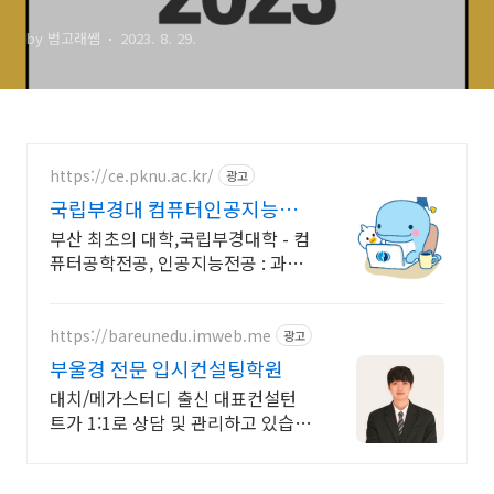
by 범고래쌤
2023. 8. 29.
https://ce.pknu.ac.kr/
광고
국립부경대 컴퓨터인공지능학
부
부산 최초의 대학,국립부경대학 - 컴
퓨터공학전공, 인공지능전공 : 과학
기술정보통신부 소프트웨어중심대
학 선정 (187억원 지원)
https://bareunedu.imweb.me
광고
부울경 전문 입시컨설팅학원
대치/메가스터디 출신 대표컨설턴
트가 1:1로 상담 및 관리하고 있습니
다.